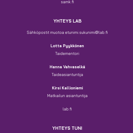
samk.fi
YHTEYS LAB
Sähköpostit muotoa etunimi.sukunimi@lab.fi
Lotta Pyykkönen
Taidementori
Hanna Vahvaselkä
Taideasiantuntija
Kirsi Kallioniemi
Matkailun asiantuntija
lab.fi
YHTEYS TUNI