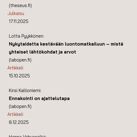
(theseus.fi)
Julkaisu
17.11.2025
Lotta Pyykkönen:
Nykytaidetta kestävään luontomatkailuun – mistä
yhteiset lähtökohdat ja arvot
(labopen.fi)
Artikkeli
15.10.2025
Kirsi Kallioniemi:
Ennakointi on ajattelutapa
(labopen.fi)
Artikkeli
8.12.2025
Hanna Vahvaselkä: