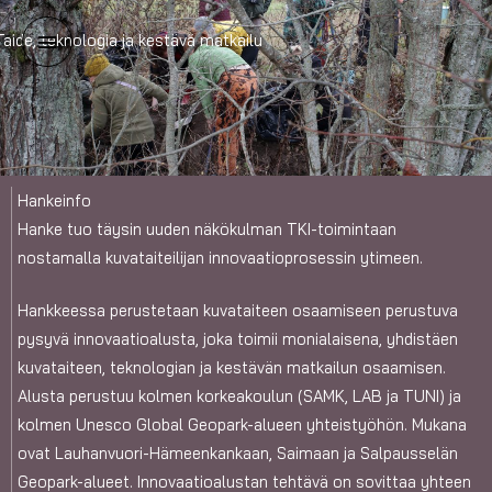
Siirry
Päävalikko
Taide, teknologia ja kestävä matkailu
sisältöön
Hankeinfo
Hanke tuo täysin uuden näkökulman TKI-toimintaan
nostamalla kuvataiteilijan innovaatioprosessin ytimeen.
Hankkeessa perustetaan kuvataiteen osaamiseen perustuva
pysyvä innovaatioalusta, joka toimii monialaisena, yhdistäen
kuvataiteen, teknologian ja kestävän matkailun osaamisen.
Alusta perustuu kolmen korkeakoulun (
SAMK
,
LAB
ja
TUNI
) ja
kolmen Unesco Global Geopark-alueen yhteistyöhön. Mukana
ovat
Lauhanvuori-Hämeenkankaan
,
Saimaan
ja
Salpausselän
Geopark-alueet. Innovaatioalustan tehtävä on sovittaa yhteen