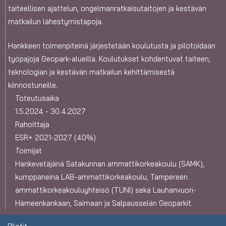
taiteellisen ajattelun, ongelmanratkaisutaitojen ja kestävän
matkailun lähestymistapoja.
Hankkeen toimenpiteinä järjestetään koulutusta ja pilotoidaan
työpajoja Geopark-alueilla. Koulutukset kohdentuvat taiteen,
teknologian ja kestävän matkailun kehittämisestä
kiinnostuneille.
Toteutusaika
1.5.2024
-
30.4.2027
Rahoittaja
ESR+ 2021-2027 (40%)
Toimijat
Hankevetäjänä Satakunnan ammattikorkeakoulu (SAMK),
kumppaneina LAB-ammattikorkeakoulu, Tampereen
ammattikorkeakouluyhteisö (TUNI) sekä Lauhanvuori-
Hämeenkankaan, Saimaan ja Salpausselän Geoparkit.