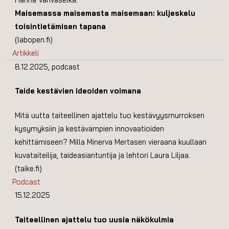
Maisemassa maisemasta maisemaan: kuljeskelu
toisintietämisen tapana
(labopen.fi)
Artikkeli
8.12.2025, podcast
Taide kestävien ideoiden voimana
Mitä uutta taiteellinen ajattelu tuo kestävyysmurroksen
kysymyksiin ja kestävämpien innovaatioiden
kehittämiseen? Milla Minerva Mertasen vieraana kuullaan
kuvataiteilija, taideasiantuntija ja lehtori Laura Liljaa.
(taike.fi)
Podcast
15.12.2025
Taiteellinen ajattelu tuo uusia näkökulmia