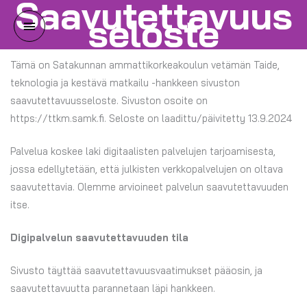
Saavutettavuus
Siirry
seloste
Päävalikko
sisältöön
Tämä on Satakunnan ammattikorkeakoulun vetämän Taide,
teknologia ja kestävä matkailu -hankkeen sivuston
saavutettavuusseloste. Sivuston osoite on
https://ttkm.samk.fi. Seloste on laadittu/päivitetty 13.9.2024
Palvelua koskee laki digitaalisten palvelujen tarjoamisesta,
jossa edellytetään, että julkisten verkkopalvelujen on oltava
saavutettavia. Olemme arvioineet palvelun saavutettavuuden
itse.
Digipalvelun saavutettavuuden tila
Sivusto täyttää saavutettavuusvaatimukset pääosin, ja
saavutettavuutta parannetaan läpi hankkeen.