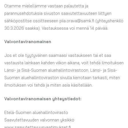
Otamme mielellämme vastaan palautetta ja
parannusehdotuksia sivuston saavutettavuuteen liittyen
sähköpostitse osoitteeseen piia.orava@samk.fi (yhteyshenkilö
30.3.2026 saakka). Vastauksessa voi mennä 14 päivää.
Valvontaviranomainen
Jos et ole tyytyväinen saamaasi vastaukseen tai et saa
vastausta lainkaan kahden viikon aikana, voit tehdä ilmoituksen
Länsi- ja Sisä-Suomen aluehallintovirastoon. Länsi- ja Sisä-
Suomen aluehallintoviraston sivulla kerrotaan tarkasti, miten
ilmoituksen voi tehdä ja miten asia käsitellään.
Valvontaviranomaisen yhteystiedot:
Etelä-Suomen aluehallintovirasto
Saavutettavuuden valvonnan yksikkö
www.saavutettavuusvaatimukset.fi