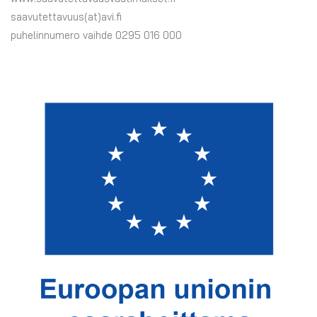
saavutettavuus(at)avi.fi
puhelinnumero vaihde 0295 016 000