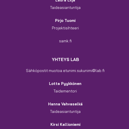
Taideasiantuntija
Pirjo Tuomi
Projektisihteeri
samk.fi
YHTEYS LAB
Sähköpostit muotoa etunimi.sukunimi@lab.fi
Lotta Pyykkönen
Taidementori
Hanna Vahvaselkä
Taideasiantuntija
Kirsi Kallioniemi