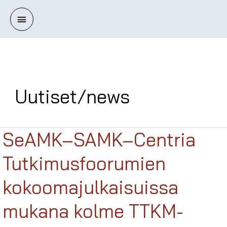
Siirry
Päävalikko
sisältöön
Uutiset/news
SeAMK–SAMK–Centria
Tutkimusfoorumien
kokoomajulkaisuissa
mukana kolme TTKM-