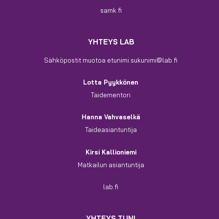
samk.fi
YHTEYS LAB
Sähköpostit muotoa etunimi.sukunimi@lab.fi
Lotta Pyykkönen
Taidementori
Hanna Vahvaselkä
Taideasiantuntija
Kirsi Kallioniemi
Matkailun asiantuntija
lab.fi
YHTEYS TUNI