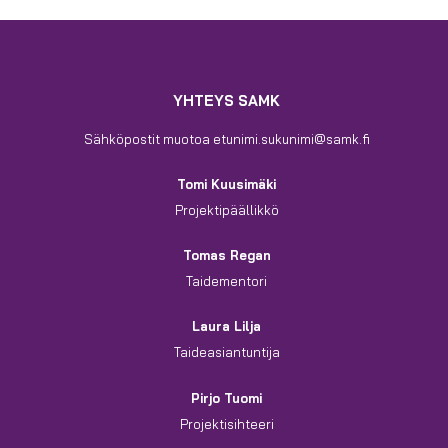
Tutkimusfoorumien
kokoomajulkaisuissa
mukana
kolme
YHTEYS SAMK
TTKM-
hankkeen
Sähköpostit muotoa etunimi.sukunimi@samk.fi
artikkelia
Tomi Kuusimäki
Projektipäällikkö
Tomas Regan
Taidementori
Laura Lilja
Taideasiantuntija
Pirjo Tuomi
Projektisihteeri