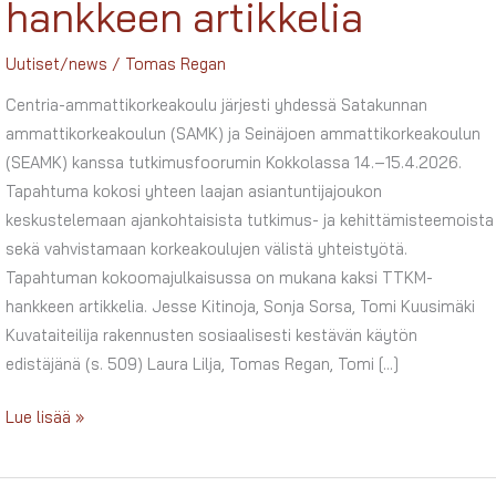
hankkeen artikkelia
Uutiset/news
/
Tomas Regan
Centria-ammattikorkeakoulu järjesti yhdessä Satakunnan
ammattikorkeakoulun (SAMK) ja Seinäjoen ammattikorkeakoulun
(SEAMK) kanssa tutkimusfoorumin Kokkolassa 14.–15.4.2026.
Tapahtuma kokosi yhteen laajan asiantuntijajoukon
keskustelemaan ajankohtaisista tutkimus- ja kehittämisteemoista
sekä vahvistamaan korkeakoulujen välistä yhteistyötä.
Tapahtuman kokoomajulkaisussa on mukana kaksi TTKM-
hankkeen artikkelia. Jesse Kitinoja, Sonja Sorsa, Tomi Kuusimäki
Kuvataiteilija rakennusten sosiaalisesti kestävän käytön
edistäjänä (s. 509) Laura Lilja, Tomas Regan, Tomi […]
SeAMK–
Lue lisää »
SAMK–
Centria